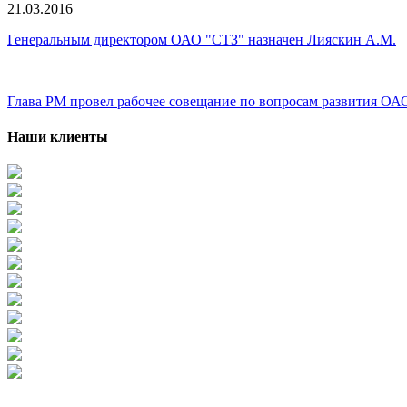
21.03.2016
Генеральным директором ОАО "СТЗ" назначен Лияскин А.М.
Глава РМ провел рабочее совещание по вопросам развития ОА
Наши клиенты